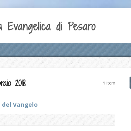
aio 2018
1
Item
à del Vangelo