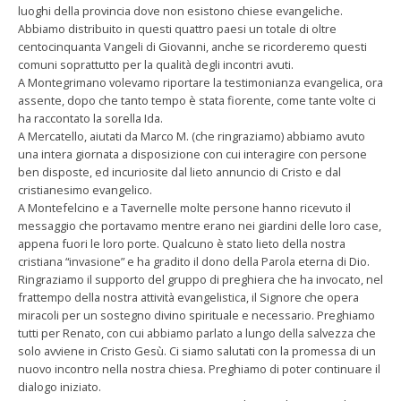
luoghi della provincia dove non esistono chiese evangeliche.
Abbiamo distribuito in questi quattro paesi un totale di oltre
centocinquanta Vangeli di Giovanni, anche se ricorderemo questi
comuni soprattutto per la qualità degli incontri avuti.
A Montegrimano volevamo riportare la testimonianza evangelica, ora
assente, dopo che tanto tempo è stata fiorente, come tante volte ci
ha raccontato la sorella Ida.
A Mercatello, aiutati da Marco M. (che ringraziamo) abbiamo avuto
una intera giornata a disposizione con cui interagire con persone
ben disposte, ed incuriosite dal lieto annuncio di Cristo e dal
cristianesimo evangelico.
A Montefelcino e a Tavernelle molte persone hanno ricevuto il
messaggio che portavamo mentre erano nei giardini delle loro case,
appena fuori le loro porte. Qualcuno è stato lieto della nostra
cristiana “invasione” e ha gradito il dono della Parola eterna di Dio.
Ringraziamo il supporto del gruppo di preghiera che ha invocato, nel
frattempo della nostra attività evangelistica, il Signore che opera
miracoli per un sostegno divino spirituale e necessario. Preghiamo
tutti per Renato, con cui abbiamo parlato a lungo della salvezza che
solo avviene in Cristo Gesù. Ci siamo salutati con la promessa di un
nuovo incontro nella nostra chiesa. Preghiamo di poter continuare il
dialogo iniziato.