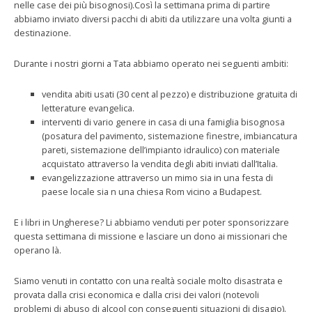
nelle case dei più bisognosi).Così la settimana prima di partire
abbiamo inviato diversi pacchi di abiti da utilizzare una volta giunti a
destinazione.
Durante i nostri giorni a Tata abbiamo operato nei seguenti ambiti:
vendita abiti usati (30 cent al pezzo) e distribuzione gratuita di
letterature evangelica.
interventi di vario genere in casa di una famiglia bisognosa
(posatura del pavimento, sistemazione finestre, imbiancatura
pareti, sistemazione dell’impianto idraulico) con materiale
acquistato attraverso la vendita degli abiti inviati dall’Italia.
evangelizzazione attraverso un mimo sia in una festa di
paese locale sia n una chiesa Rom vicino a Budapest.
E i libri in Ungherese? Li abbiamo venduti per poter sponsorizzare
questa settimana di missione e lasciare un dono ai missionari che
operano là.
Siamo venuti in contatto con una realtà sociale molto disastrata e
provata dalla crisi economica e dalla crisi dei valori (notevoli
problemi di abuso di alcool con conseguenti situazioni di disagio).