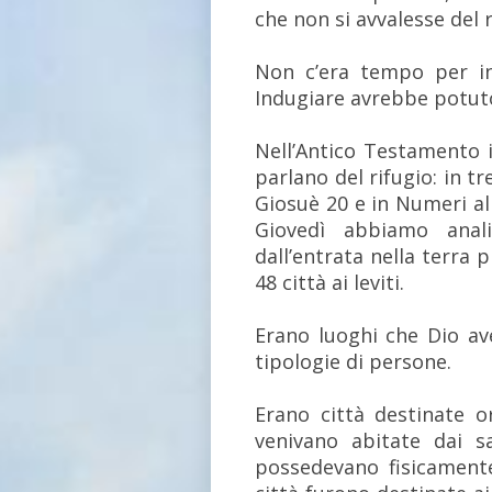
che non si avvalesse del r
Non c’era tempo per in
Indugiare avrebbe potuto
Nell’Antico Testamento i
parlano del rifugio: in 
Giosuè 20 e in Numeri al c
Giovedì abbiamo anali
dall’entrata nella terra 
48 città ai leviti.
Erano luoghi che Dio av
tipologie di persone.
Erano città destinate or
venivano abitate dai s
possedevano fisicamente,