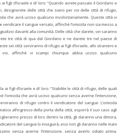
ai figli d’Israele e di’ loro: “Quando avrete passato il Giordano e
 designerete delle città che siano per voi delle città di rifugio,
cida che avrà ucciso qualcuno involontariamente. Queste città vi
le vendicare il sangue versato, affinché l’omicida non sia messo a
iudizio davanti alla comunità. Delle città che darete, sei saranno
arete tre città di qua dal Giordano e ne darete tre nel paese di
te sei città serviranno di rifugio ai figli d’Israele, allo straniero e
 voi, affinché vi scampi chiunque abbia ucciso qualcuno
i figli d’Israele e di’ loro: “Stabilite le città di rifugio, delle quali
hé l’omicida che avrà ucciso qualcuno senza averne l’intenzione,
erviranno di rifugio contro il vendicatore del sangue. L’omicida
rmatosi all’ingresso della porta della città, esporrà il suo caso agli
ccoglieranno presso di loro dentro la città, gli daranno una dimora,
l vendicatore del sangue lo inseguirà, essi non gli daranno nelle mani
rossimo senza averne l’intenzione, senza averlo odiato prima.