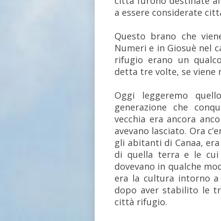
città furono destinate ai
a essere considerate città
Questo brano che viene
Numeri e in Giosuè nel ca
rifugio erano un qualc
detta tre volte, se viene 
Oggi leggeremo quell
generazione che conqu
vecchia era ancora ancor
avevano lasciato. Ora c’
gli abitanti di Canaa, e
di quella terra e le cui 
dovevano in qualche mod
era la cultura intorno a
dopo aver stabilito le tr
città rifugio.