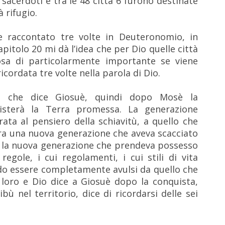
 sacerdoti e tra le 48 città 6 furono destinate
 rifugio.
 raccontato tre volte in Deuteronomio, in
pitolo 20 mi dà l’idea che per Dio quelle città
osa di particolarmente importante se viene
ricordata tre volte nella parola di Dio.
o che dice Giosuè, quindi dopo Mosè la
isterà la Terra promessa. La generazione
ata al pensiero della schiavitù, a quello che
era una nuova generazione che aveva scacciato
ra la nuova generazione che prendeva possesso
regole, i cui regolamenti, i cui stili di vita
o essere completamente avulsi da quello che
 loro e Dio dice a Giosuè dopo la conquista,
ibù nel territorio, dice di ricordarsi delle sei