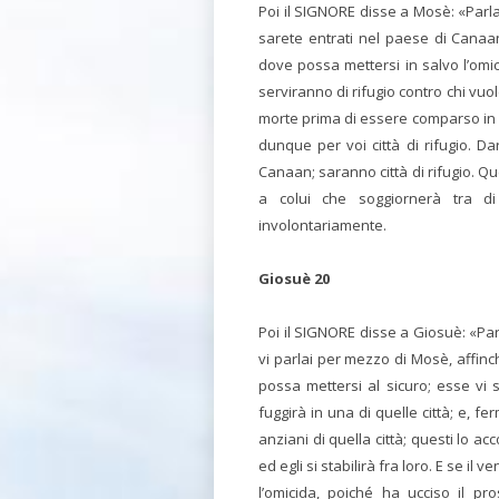
Poi il SIGNORE disse a Mosè: «Parla 
sarete entrati nel paese di Canaan,
dove possa mettersi in salvo l’omi
serviranno di rifugio contro chi vuo
morte prima di essere comparso in g
dunque per voi città di rifugio. D
Canaan; saranno città di rifugio. Ques
a colui che soggiornerà tra di
involontariamente.
Giosuè 20
Poi il SIGNORE disse a Giosuè: «Parla a
vi parlai per mezzo di Mosè, affinc
possa mettersi al sicuro; esse vi s
fuggirà in una di quelle città; e, fe
anziani di quella città; questi lo a
ed egli si stabilirà fra loro. E se i
l’omicida, poiché ha ucciso il p