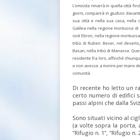
L’omicida rimarrà in quella città f
giorni, comparirà in giudizio davant
sua città e nella sua casa, nella
Galilea nella regione montuosa di 
cioè Ebron, nella regione montuosa d
tribù di Ruben: Beser, nel deserto,
Basan, nella tribù di Manasse. Queste
residente fra loro, affinché chiunq
e non avesse a morire per mano de
comunità.
Di recente ho letto un r
certo numero di edifici 
passi alpini che dalla Svi
Sono situati vicino al cig
(a volte sopra la porta, 
“Rifugio n. 1”, “Rifugio n. 2