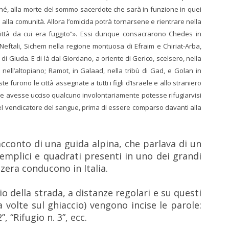
inché, alla morte del sommo sacerdote che sarà in funzione in quei
i alla comunità. Allora l’omicida potrà tornarsene e rientrare nella
 città da cui era fuggito”». Essi dunque consacrarono Chedes in
Neftali, Sichem nella regione montuosa di Efraim e Chiriat-Arba,
i Giuda. E di là dal Giordano, a oriente di Gerico, scelsero, nella
 nell’altopiano; Ramot, in Galaad, nella tribù di Gad, e Golan in
 furono le città assegnate a tutti i figli d’Israele e allo straniero
ue avesse ucciso qualcuno involontariamente potesse rifugiarvisi
l vendicatore del sangue, prima di essere comparso davanti alla
acconto di una guida alpina, che parlava di un
semplici e quadrati presenti in uno dei grandi
zzera conducono in Italia.
lio della strada, a distanze regolari e su questi
a volte sul ghiaccio) vengono incise le parole:
”, “Rifugio n. 3”, ecc.